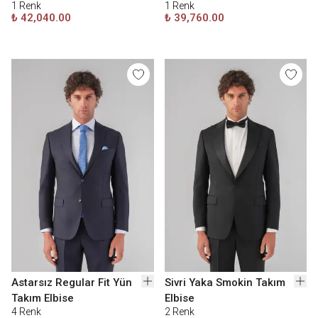
1
Renk
1
Renk
₺ 42,040.00
₺ 39,760.00
Astarsız Regular Fit Yün
Sivri Yaka Smokin Takım
Takım Elbise
Elbise
4
Renk
2
Renk