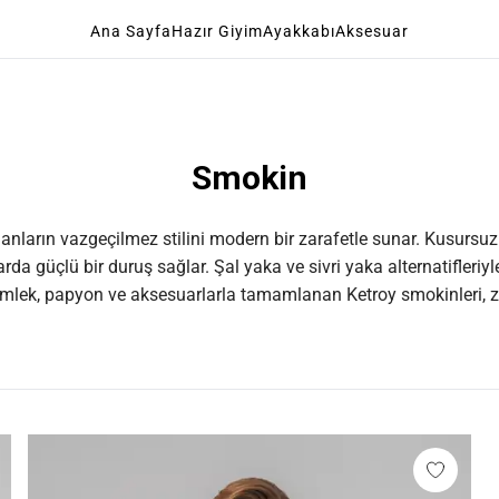
Ana Sayfa
Hazır Giyim
Ayakkabı
Aksesuar
Smokin
anların vazgeçilmez stilini modern bir zarafetle sunar. Kusursuz ka
 güçlü bir duruş sağlar. Şal yaka ve sivri yaka alternatifleriyle
 Gömlek, papyon ve aksesuarlarla tamamlanan Ketroy smokinleri, za