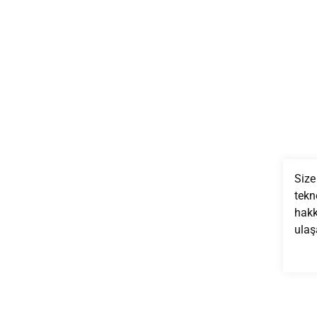
Size
tekno
hakk
ulaşa