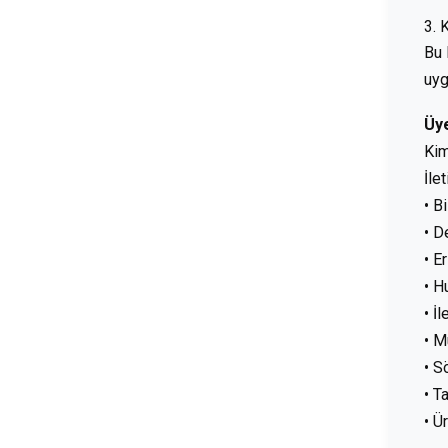
3. 
Bu 
uyg
Üy
Kim
İle
• B
• D
• E
• H
• İ
• M
• S
• T
• Ü