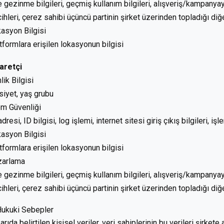
e gezinme bilgileri, geçmiş kullanım bilgileri, alışveriş/kampanyaya 
cihleri, çerez sahibi üçüncü partinin şirket üzerinden topladığı diğe
asyon Bilgisi
tformlara erişilen lokasyonun bilgisi
aretçi
lik Bilgisi
siyet, yaş grubu
em Güvenliği
adresi, ID bilgisi, log işlemi, internet sitesi giriş çıkış bilgileri, işl
asyon Bilgisi
tformlara erişilen lokasyonun bilgisi
zarlama
e gezinme bilgileri, geçmiş kullanım bilgileri, alışveriş/kampanyaya 
cihleri, çerez sahibi üçüncü partinin şirket üzerinden topladığı diğ
Hukuki Sebepler
arıda belirtilen kişisel veriler, veri sahiplerinin bu verileri şirke