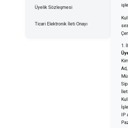
işl
Üyelik Sözleşmesi
Kul
Ticari Elektronik İleti Onayı
sır
Çer
1. 
Üy
Kim
Ad,
Müş
Sip
İle
Kul
İşl
IP 
Pa