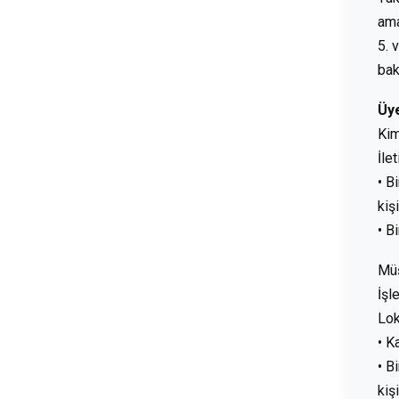
ama
5. 
bak
Üy
Kim
İle
• B
kiş
• B
Müş
İşl
Lo
• K
• B
kiş