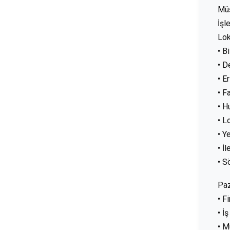
Müş
İşl
Lo
• B
• D
• E
• F
• H
• L
• Y
• İ
• S
Pa
• F
• İ
• M