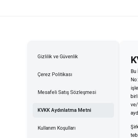
Gizlilik ve Güvenlik
K
Bu 
Çerez Politikası
No:
işl
Mesafeli Satış Sözleşmesi
bir
ve/
KVKK Aydınlatma Metni
ayd
Şir
Kullanım Koşulları
teb