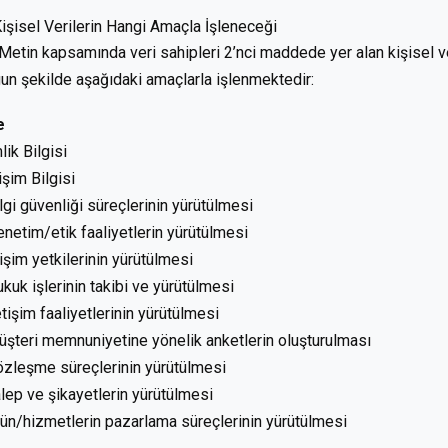
Kişisel Verilerin Hangi Amaçla İşleneceği
Metin kapsamında veri sahipleri 2’nci maddede yer alan kişisel veri
un şekilde aşağıdaki amaçlarla işlenmektedir:
e
lik Bilgisi
tişim Bilgisi
ilgi güvenliği süreçlerinin yürütülmesi
enetim/etik faaliyetlerin yürütülmesi
rişim yetkilerinin yürütülmesi
ukuk işlerinin takibi ve yürütülmesi
letişim faaliyetlerinin yürütülmesi
üşteri memnuniyetine yönelik anketlerin oluşturulması
özleşme süreçlerinin yürütülmesi
alep ve şikayetlerin yürütülmesi
rün/hizmetlerin pazarlama süreçlerinin yürütülmesi