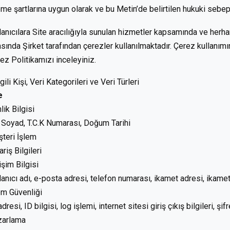
eme şartlarına uygun olarak ve bu Metin’de belirtilen hukuki sebe
lanıcılara Site aracılığıyla sunulan hizmetler kapsamında ve herhangi
asında Şirket tarafından çerezler kullanılmaktadır. Çerez kullanımına
ez Politikamızı inceleyiniz.
İlgili Kişi, Veri Kategorileri ve Veri Türleri
e
lik Bilgisi
 Soyad, T.C.K Numarası, Doğum Tarihi
teri İşlem
ariş Bilgileri
tişim Bilgisi
lanıcı adı, e-posta adresi, telefon numarası, ikamet adresi, ikamet
em Güvenliği
adresi, ID bilgisi, log işlemi, internet sitesi giriş çıkış bilgileri, şif
zarlama