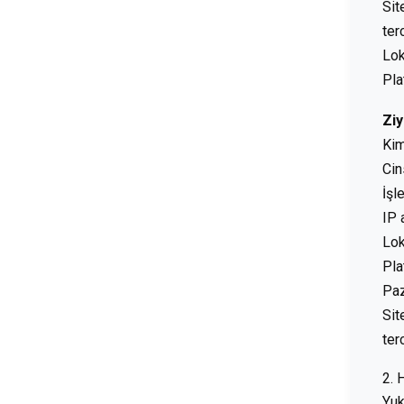
Sit
ter
Lok
Pla
Ziy
Kim
Cin
İşl
IP 
Lok
Pla
Pa
Sit
ter
2. 
Yuk