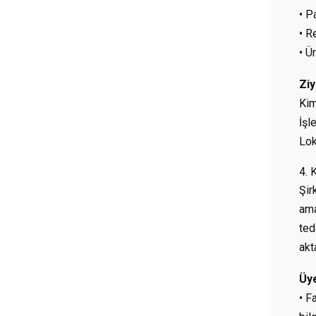
• P
• R
• Ü
Ziy
Kim
İşl
Lok
4. 
Şir
ama
ted
akta
Üy
• F