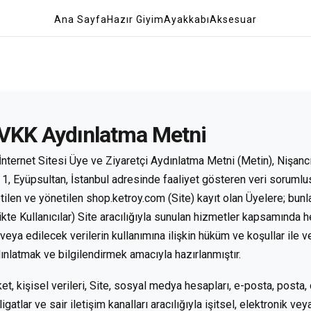
Ana Sayfa
Hazır Giyim
Ayakkabı
Aksesuar
VKK Aydınlatma Metni
İnternet Sitesi Üye ve Ziyaretçi Aydınlatma Metni (Metin), Nişancı
 1, Eyüpsultan, İstanbul adresinde faaliyet gösteren veri sorumlusu
etilen ve yönetilen shop.ketroy.com (Site) kayıt olan Üyelere; bunlar
likte Kullanıcılar) Site aracılığıyla sunulan hizmetler kapsamında h
veya edilecek verilerin kullanımına ilişkin hüküm ve koşullar ile ve
ınlatmak ve bilgilendirmek amacıyla hazırlanmıştır.
ket, kişisel verileri, Site, sosyal medya hesapları, e-posta, posta,
ligatlar ve sair iletişim kanalları aracılığıyla işitsel, elektronik vey