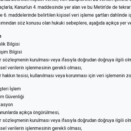
çlarla; Kanun’un 4. maddesinde yer alan ve bu Metin’de de tekrarl
ve 6. maddelerinde belirtilen kişisel veri işleme şartları dahlinde i
ımından söz konusu olan hukuki sebeplere, aşağıda açıkça yer ver
e
lik Bilgisi
tişim Bilgisi
ir sözleşmenin kurulması veya ifasıyla doğrudan doğruya ilgili olm
isel verilerin işlenmesinin gerekli olması,
ir hakkın tesisi, kullanılması veya korunması için veri işlemenin z
teri İşlem
em Güvenliği
kasyon
anunlarda açıkça öngörülmesi,
ir sözleşmenin kurulması veya ifasıyla doğrudan doğruya ilgili olm
isel verilerin işlenmesinin gerekli olması,