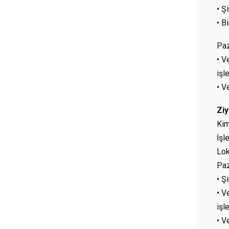
• Ş
• B
Pa
• V
işl
• V
Ziy
Kim
İşl
Lok
Pa
• Ş
• V
işl
• V