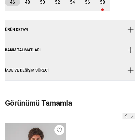
46
48
50
52
54
56
58
ÜRÜN DETAYI
BAKIM TALIMATLARI
İADE VE DEĞIŞIM SÜRECI
Görünümü Tamamla