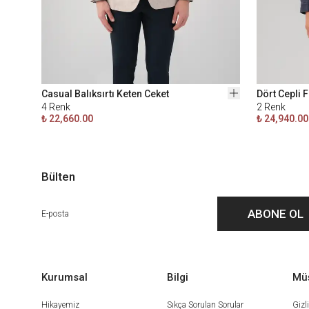
Casual Balıksırtı Keten Ceket
Dört Cepli 
4
Renk
2
Renk
₺ 22,660.00
₺ 24,940.00
Bülten
ABONE OL
Kurumsal
Bilgi
Müş
Hikayemiz
Sıkça Sorulan Sorular
Gizl