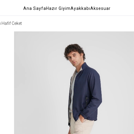
Ana Sayfa
Hazır Giyim
Ayakkabı
Aksesuar
 Hafif Ceket