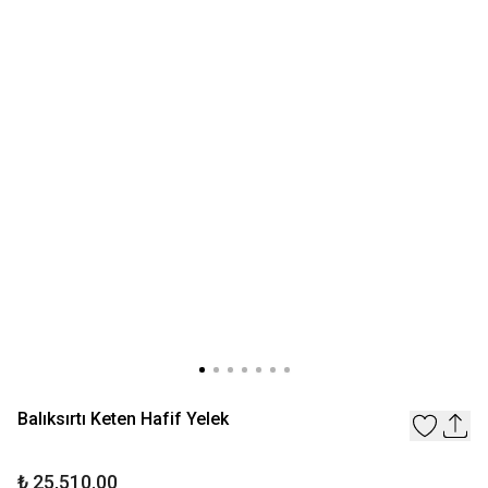
Balıksırtı Keten Hafif Yelek
₺ 25,510.00